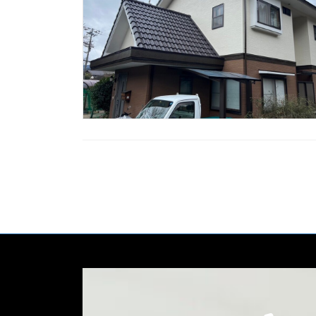
投
稿
の
ペ
ー
ジ