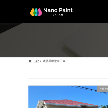
コ
ナ
ン
ビ
テ
ゲ
ン
ー
ツ
シ
へ
ョ
ス
ン
キ
に
ッ
移
プ
動
TOP
外壁屋根塗装工事
外壁屋