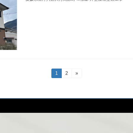
固
1
固
2
»
定
定
ペ
ペ
ー
ー
ジ
ジ