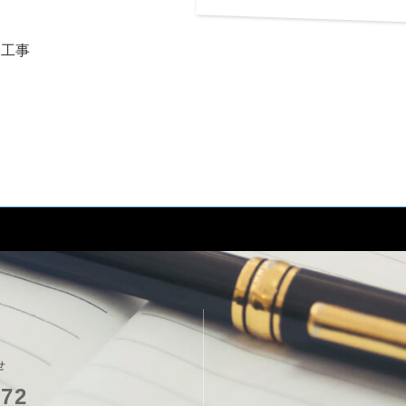
装工事
せ
772