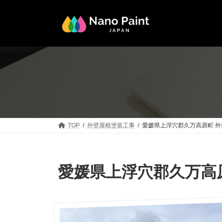
コ
ナ
ン
ビ
テ
ゲ
ン
ー
ツ
シ
へ
ョ
ス
ン
キ
に
ッ
移
プ
動
TOP
外壁屋根塗装工事
愛媛県上浮穴郡久万高原町 
愛媛県上浮穴郡久万高