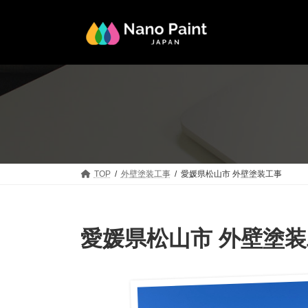
コ
ナ
ン
ビ
テ
ゲ
ン
ー
ツ
シ
へ
ョ
ス
ン
キ
に
ッ
移
プ
動
TOP
外壁塗装工事
愛媛県松山市 外壁塗装工事
愛媛県松山市 外壁塗