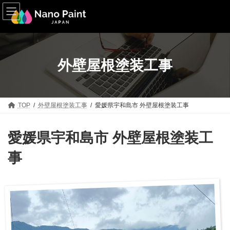
コ
ナ
ン
ビ
テ
ゲ
ン
ー
ツ
シ
へ
ョ
ス
ン
外壁屋根塗装工事
キ
に
ッ
移
プ
動
TOP
外壁屋根塗装工事
愛媛県宇和島市 外壁屋根塗装工事
愛媛県宇和島市 外壁屋根塗装工
事