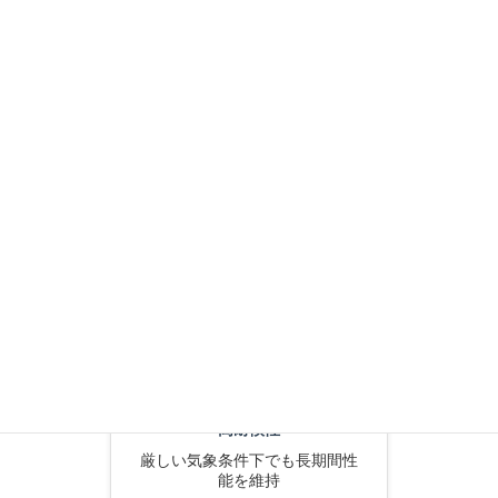
有機と無機の材料を組み合わ
せ、高性能を実現
意匠性
美しい仕上がりと多様なデザイ
ンオプション
高耐候性
厳しい気象条件下でも長期間性
能を維持